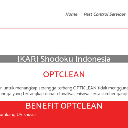
Home
Pest Control Services
IKARI Shodoku Indonesia
IKARI Shodoku Indonesia
OPTCLEAN
|
|
|
an untuk menangkap serangga terbang.OPTlCLEAN tidak menggunaka
angga yang tertangkap dapat dianalisa jenisnya serta sumber ga
BENEFIT OPTCLEAN
lombang UV khusus