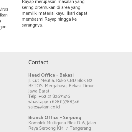
Rayap merupakan masalah yang
sering ditemukan di area yang
irus
memiliki material kayu. Ikari dapat
ikan
membasmi Rayap hingga ke
n
sarangnya.
gan
Contact
Head Office – Bekasi
Jl. Cut Meutia, Ruko CBD Blok B2
BETOS, Mergahayu, Bekasi Timur,
Jawa Barat
Telp: +62 21 82671416
whastapp:
+628113788346
sales@ikari.co.id
Branch Office – Serpong
Komplek Multiguna Blok D. 6, Jalan
Raya Serpong KM. 7, Tangerang