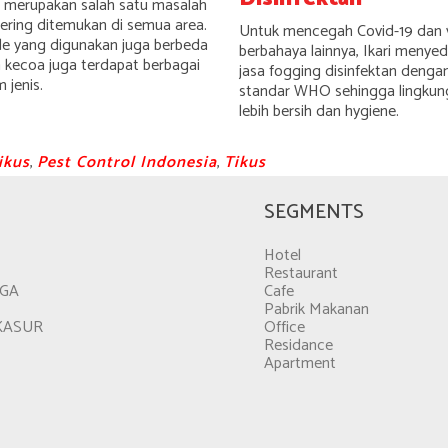
 merupakan salah satu masalah
ering ditemukan di semua area.
Untuk mencegah Covid-19 dan v
e yang digunakan juga berbeda
berbahaya lainnya, Ikari menyed
 kecoa juga terdapat berbagai
jasa fogging disinfektan denga
jenis.
standar WHO sehingga lingkun
lebih bersih dan hygiene.
ikus
,
Pest Control Indonesia
,
Tikus
SEGMENTS
Hotel
Restaurant
GGA
Cafe
Pabrik Makanan
KASUR
Office
Residance
Apartment