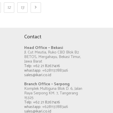
12
13
Contact
Head Office – Bekasi
Jl. Cut Meutia, Ruko CBD Blok B2
BETOS, Mergahayu, Bekasi Timur,
Jawa Barat
Telp: +62 21 82671416
whastapp:
+628113788346
sales@ikari.co.id
Branch Office – Serpong
Komplek Multiguna Blok D. 6, Jalan
Raya Serpong KM. 7, Tangerang
15325
Telp: +62 21 82671416
whastapp:
+628113788346
sales@ikari.co.id