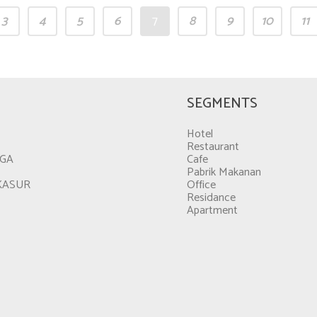
3
4
5
6
7
8
9
10
11
SEGMENTS
Hotel
Restaurant
GGA
Cafe
Pabrik Makanan
KASUR
Office
Residance
Apartment